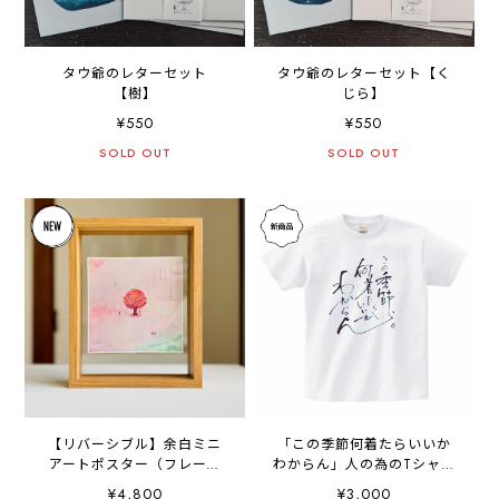
タウ爺のレターセット
タウ爺のレターセット【く
【樹】
じら】
¥550
¥550
SOLD OUT
SOLD OUT
【リバーシブル】余白ミニ
「この季節何着たらいいか
アートポスター（フレーム
わからん」人の為のTシャツ
付き）
【前面プリント】
¥4,800
¥3,000