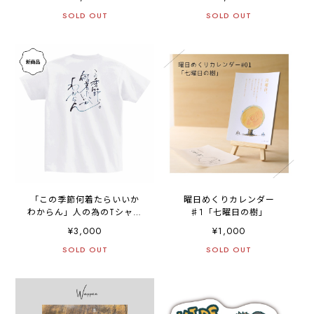
SOLD OUT
SOLD OUT
「この季節何着たらいいか
曜日めくりカレンダー
わからん」人の為のTシャツ
♯1「七曜日の樹」
【背面プリント】
¥3,000
¥1,000
SOLD OUT
SOLD OUT