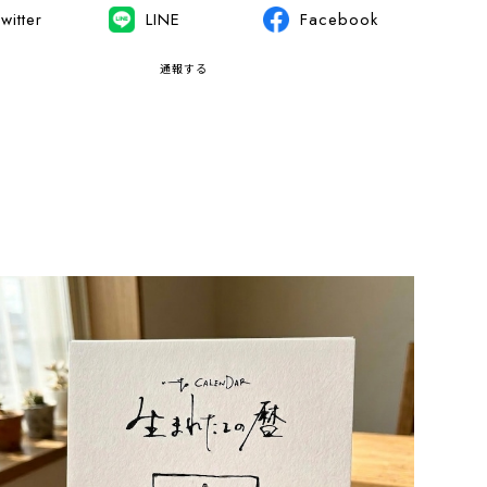
witter
LINE
Facebook
通報する