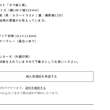
スト「タウ爺と樹」
サイズ（横148×縦210mm）
紙（表：カラーイラスト / 裏：横罫線12行）
絵柄の便箋が６枚入っています。
ダイア封筒 162×114mm
ナーグレー（風合いあり）
ンヌーボ（片面印刷）
台紙を入れていますので下敷きとしてお使いください。
再入荷通知を希望する
送料がかかります。
送料を確認する
,500以上のご注文で国内送料が無料になります。