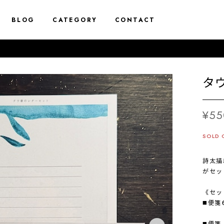
BLOG
CATEGORY
CONTACT
タ
¥55
SOLD 
詩太描
がセッ
《セッ
◼️便
◼️便箋