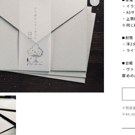
・イラ
・A5
・上質
※同じ
◼️封筒
・洋2
・ライ
◼️台紙
・ヴァ
厚めの
※別途
※¥9