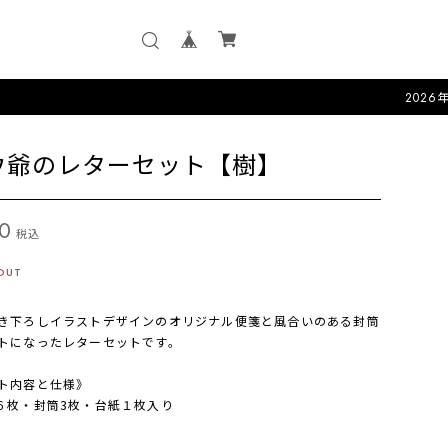
2026年度版カレン
ウ爺のレターセット【樹】
0
税込
OUT
き下ろしイラストデザインのオリジナル便箋と風合いのある封筒
トになったレターセットです。
ト内容と仕様》
箋６枚・封筒3枚・台紙１枚入り