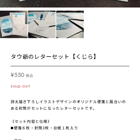
タウ爺のレターセット【くじら】
¥550
税込
SOLD OUT
詩太描き下ろしイラストデザインのオリジナル便箋と風合いの
ある封筒がセットになったレターセットです。
《セット内容と仕様》
◼️便箋６枚・封筒3枚・台紙１枚入り