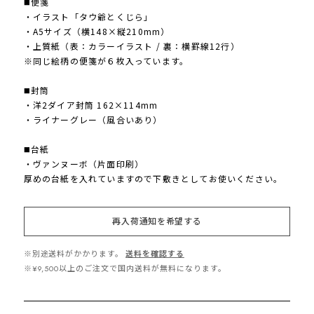
◼️便箋
・イラスト「タウ爺とくじら」
・A5サイズ（横148×縦210mm）
・上質紙（表：カラーイラスト / 裏：横罫線12行）
※同じ絵柄の便箋が６枚入っています。
◼️封筒
・洋2ダイア封筒 162×114mm
・ライナーグレー（風合いあり）
◼️台紙
・ヴァンヌーボ（片面印刷）
厚めの台紙を入れていますので下敷きとしてお使いください。
再入荷通知を希望する
※別途送料がかかります。
送料を確認する
※¥9,500以上のご注文で国内送料が無料になります。