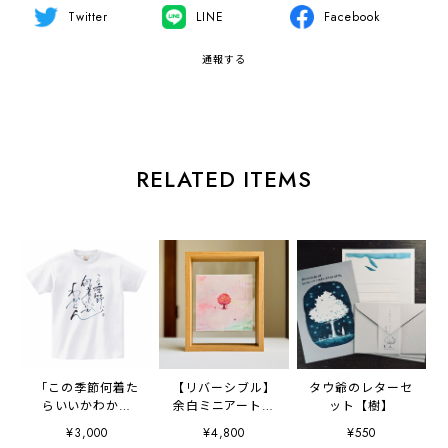
Twitter
LINE
Facebook
通報する
RELATED ITEMS
「この季節何着た
【リバーシブル】
タウ爺のレターセ
らいいかわから
余白ミニアートポ
ット【樹】
ん」人の為のTシ
スター（フレーム
¥3,000
¥4,800
¥550
ャツ【前面プリン
付き）