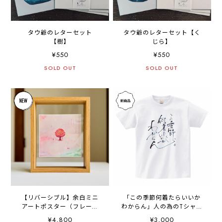
タウ爺のレターセット
タウ爺のレターセット【く
【樹】
じら】
¥550
¥550
SOLD OUT
SOLD OUT
【リバーシブル】余白ミニ
「この季節何着たらいいか
アートポスター（フレーム
わからん」人の為のTシャツ
付き）
【前面プリント】
¥4,800
¥3,000