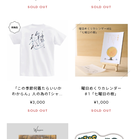
SOLD OUT
SOLD OUT
「この季節何着たらいいか
曜日めくりカレンダー
わからん」人の為のTシャツ
♯1「七曜日の樹」
【背面プリント】
¥3,000
¥1,000
SOLD OUT
SOLD OUT