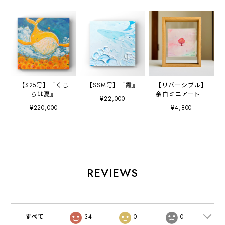
【S25号】『くじ
【SSM号】『霞』
【リバーシブル】
らは夏』
余白ミニアートポ
¥22,000
スター（フレーム
¥220,000
¥4,800
付き）
REVIEWS
すべて
34
0
0