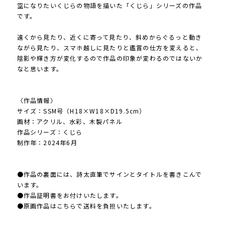
空になりたいくじらの物語を描いた「くじら」シリーズの作品
です。
遠くから見たり、近くに寄って見たり、斜めからぐるっと動き
ながら見たり、スマホ越しに見たりと鑑賞の仕方を変えると、
陰影や輝き方が変化するので作品の印象が変わるのではないか
なと思います。
〈作品情報〉
サイズ：SSM号（H18×W18×D19.5cm）
画材：アクリル、水彩、木製パネル
作品シリーズ：くじら
制作年：2024年6月
●作品の裏面には、詩太直筆でサインとタイトルを書きこんで
います。
●作品証明書をお付けいたします。
●原画作品はこちらで送料を負担いたします。