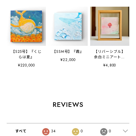
【S25号】『くじ
【SSM号】『霞』
【リバーシブル】
らは夏』
余白ミニアートポ
¥22,000
スター（フレーム
¥220,000
¥4,800
付き）
REVIEWS
すべて
34
0
0