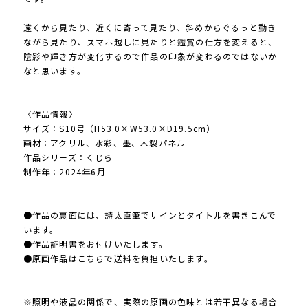
遠くから見たり、近くに寄って見たり、斜めからぐるっと動き
ながら見たり、スマホ越しに見たりと鑑賞の仕方を変えると、
陰影や輝き方が変化するので作品の印象が変わるのではないか
なと思います。
〈作品情報〉
サイズ：S10号（H53.0×W53.0×D19.5cm）
画材：アクリル、水彩、墨、木製パネル
作品シリーズ：くじら
制作年：2024年6月
●作品の裏面には、詩太直筆でサインとタイトルを書きこんで
います。
●作品証明書をお付けいたします。
●原画作品はこちらで送料を負担いたします。
※照明や液晶の関係で、実際の原画の色味とは若干異なる場合