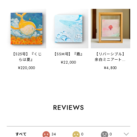
【S25号】『くじ
【SSM号】『霞』
【リバーシブル】
らは夏』
余白ミニアートポ
¥22,000
スター（フレーム
¥220,000
¥4,800
付き）
REVIEWS
すべて
34
0
0