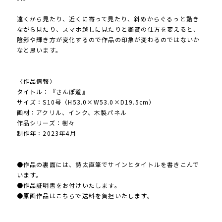
遠くから見たり、近くに寄って見たり、斜めからぐるっと動き
ながら見たり、スマホ越しに見たりと鑑賞の仕方を変えると、
陰影や輝き方が変化するので作品の印象が変わるのではないか
なと思います。
〈作品情報〉
タイトル：『さんぽ道』
サイズ：S10号（H53.0×W53.0×D19.5cm）
画材：アクリル、インク、木製パネル
作品シリーズ：樹々
制作年：2023年4月
●作品の裏面には、詩太直筆でサインとタイトルを書きこんで
います。
●作品証明書をお付けいたします。
●原画作品はこちらで送料を負担いたします。