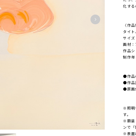
化する
〈作品
タイト
サイズ：
画材：
作品シ
制作年
●作品
●作品
●原画
※照明
す。
※額装
ンで「
※表面