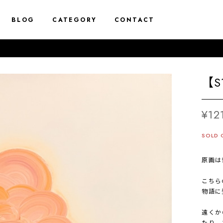
BLOG
CATEGORY
CONTACT
【
¥12
SOLD 
原画は
こちら
物語に
遠くか
たり、