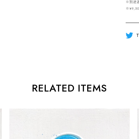
※別途
※¥9
T
RELATED ITEMS