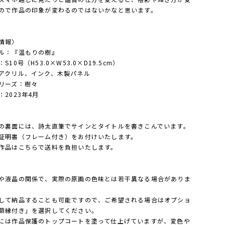
ので作品の印象が変わるのではないかなと思います。
情報〉
ル：『温もりの樹』
S10号（H53.0×W53.0×D19.5cm）
アクリル、インク、木製パネル
リーズ：樹々
：2023年4月
の裏面には、詩太直筆でサインとタイトルを書きこんでいます。
証明書（フレーム付き）をお付けいたします。
作品はこちらで送料を負担いたします。
や液晶の関係で、実際の原画の色味とは若干異なる場合がありま
して納品することも可能ですので、ご希望される場合はオプショ
額縁付き」を選択してください。
には作品保護のトップコートを塗って仕上げていますが、変色や