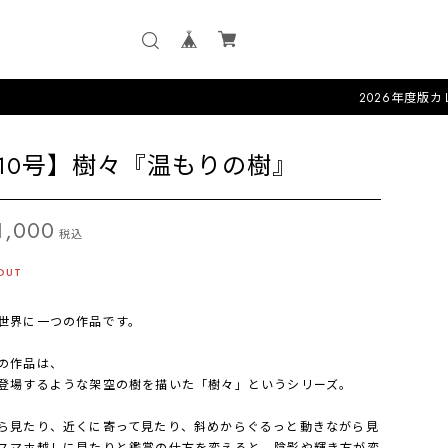
2026年度版カレンダー「
S10号】樹々『温もりの樹』
1,000
税込
OUT
世界に一つの作品です。
の作品は、
登場するような架空の樹を描いた「樹々」というシリーズ。
ら見たり、近くに寄って見たり、斜めからぐるっと動きながら見
スマホ越しに見たりと鑑賞の仕方を変えると、陰影や輝き方が変