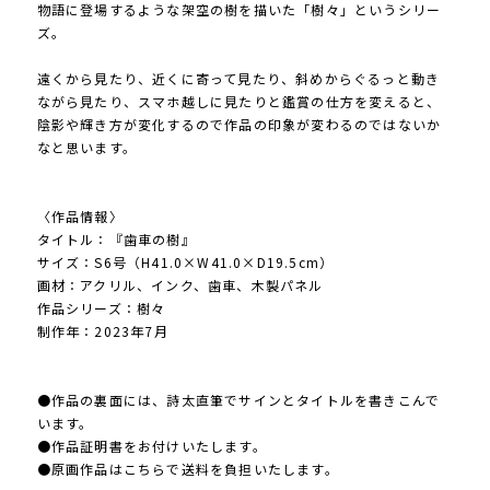
物語に登場するような架空の樹を描いた「樹々」というシリー
ズ。
遠くから見たり、近くに寄って見たり、斜めからぐるっと動き
ながら見たり、スマホ越しに見たりと鑑賞の仕方を変えると、
陰影や輝き方が変化するので作品の印象が変わるのではないか
なと思います。
〈作品情報〉
タイトル：『歯車の樹』
サイズ：S6号（H41.0×W41.0×D19.5cm）
画材：アクリル、インク、歯車、木製パネル
作品シリーズ：樹々
制作年：2023年7月
●作品の裏面には、詩太直筆でサインとタイトルを書きこんで
います。
●作品証明書をお付けいたします。
●原画作品はこちらで送料を負担いたします。