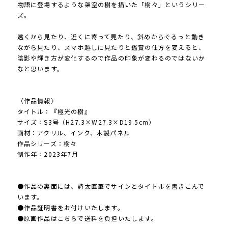
物語に登場するような架空の樹を描いた「樹々」というシリー
ズ。
遠くから見たり、近くに寄って見たり、斜めからぐるっと動き
ながら見たり、スマホ越しに見たりと鑑賞の仕方を変えると、
陰影や輝き方が変化するので作品の印象が変わるのではないか
なと思います。
〈作品情報〉
タイトル：『極光の樹』
サイズ：S3号（H27.3×W27.3×D19.5cm）
画材：アクリル、インク、木製パネル
作品シリーズ：樹々
制作年：2023年7月
●作品の裏面には、詩太直筆でサインとタイトルを書きこんで
います。
●作品証明書をお付けいたします。
●原画作品はこちらで送料を負担いたします。