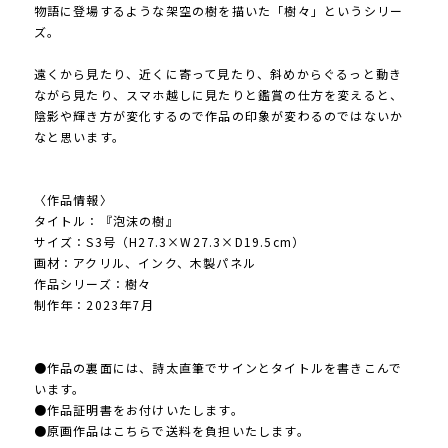
物語に登場するような架空の樹を描いた「樹々」というシリー
ズ。
遠くから見たり、近くに寄って見たり、斜めからぐるっと動き
ながら見たり、スマホ越しに見たりと鑑賞の仕方を変えると、
陰影や輝き方が変化するので作品の印象が変わるのではないか
なと思います。
〈作品情報〉
タイトル：『泡沫の樹』
サイズ：S3号（H27.3×W27.3×D19.5cm）
画材：アクリル、インク、木製パネル
作品シリーズ：樹々
制作年：2023年7月
●作品の裏面には、詩太直筆でサインとタイトルを書きこんで
います。
●作品証明書をお付けいたします。
●原画作品はこちらで送料を負担いたします。