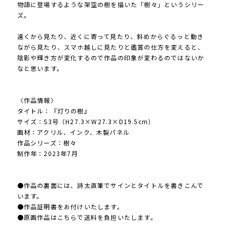
物語に登場するような架空の樹を描いた「樹々」というシリー
ズ。
遠くから見たり、近くに寄って見たり、斜めからぐるっと動き
ながら見たり、スマホ越しに見たりと鑑賞の仕方を変えると、
陰影や輝き方が変化するので作品の印象が変わるのではないか
なと思います。
〈作品情報〉
タイトル：『灯りの樹』
サイズ：S3号（H27.3×W27.3×D19.5cm）
画材：アクリル、インク、木製パネル
作品シリーズ：樹々
制作年：2023年7月
●作品の裏面には、詩太直筆でサインとタイトルを書きこんで
います。
●作品証明書をお付けいたします。
●原画作品はこちらで送料を負担いたします。