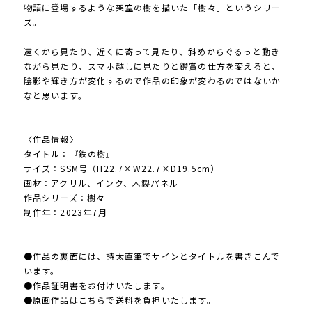
物語に登場するような架空の樹を描いた「樹々」というシリー
ズ。
遠くから見たり、近くに寄って見たり、斜めからぐるっと動き
ながら見たり、スマホ越しに見たりと鑑賞の仕方を変えると、
陰影や輝き方が変化するので作品の印象が変わるのではないか
なと思います。
〈作品情報〉
タイトル：『鉄の樹』
サイズ：SSM号（H22.7×W22.7×D19.5cm）
画材：アクリル、インク、木製パネル
作品シリーズ：樹々
制作年：2023年7月
●作品の裏面には、詩太直筆でサインとタイトルを書きこんで
います。
●作品証明書をお付けいたします。
●原画作品はこちらで送料を負担いたします。