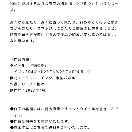
物語に登場するような架空の樹を描いた「樹々」というシリー
ズ。
遠くから見たり、近くに寄って見たり、斜めからぐるっと動き
ながら見たり、スマホ越しに見たりと鑑賞の仕方を変えると、
陰影や輝き方が変化するので作品の印象が変わるのではないか
なと思います。
〈作品情報〉
タイトル：『雨の樹』
サイズ：SSM号（H22.7×W22.7×D19.5cm）
画材：アクリル、インク、木製パネル
作品シリーズ：樹々
制作年：2023年7月
●作品の裏面には、詩太直筆でサインとタイトルを書きこんで
います。
●作品証明書をお付けいたします。
●原画作品はこちらで送料を負担いたします。