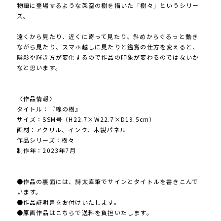
物語に登場するような架空の樹を描いた「樹々」というシリー
ズ。
遠くから見たり、近くに寄って見たり、斜めからぐるっと動き
ながら見たり、スマホ越しに見たりと鑑賞の仕方を変えると、
陰影や輝き方が変化するので作品の印象が変わるのではないか
なと思います。
〈作品情報〉
タイトル：『線の樹』
サイズ：SSM号（H22.7×W22.7×D19.5cm）
画材：アクリル、インク、木製パネル
作品シリーズ：樹々
制作年：2023年7月
●作品の裏面には、詩太直筆でサインとタイトルを書きこんで
います。
●作品証明書をお付けいたします。
●原画作品はこちらで送料を負担いたします。