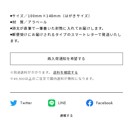
◾️サイズ／100mm×148mm（はがきサイズ）
◾️材 質／アラベール
◾️詩太が直筆で一筆書いた封筒に入れてお届けします。
◾️郵便受けにお届けされるタイプのスマートレターで発送いたし
ます。
再入荷通知を希望する
※別途送料がかかります。
送料を確認する
※¥9,500以上のご注文で国内送料が無料になります。
Twitter
LINE
Facebook
通報する