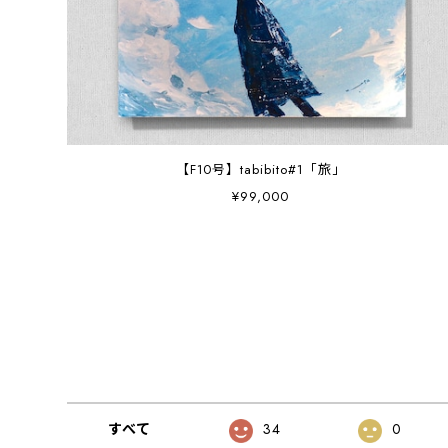
【F10号】tabibito#1「旅」
¥99,000
すべて
34
0