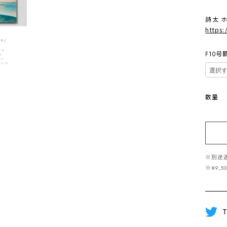
詩太 
https:
F10
数量
※別途
※¥9
T