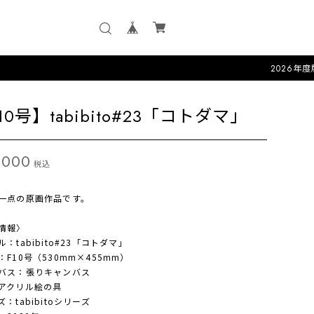
2026年度版カレンダ
10号】tabibito#23「コトダマ」
,000
税込
一点の原画作品です。
情報〉
：tabibito#23「コトダマ」
：F10号（530mm×455mm）
バス：張りキャンバス
アクリル絵の具
：tabibitoシリーズ