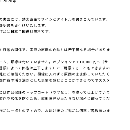
：2020年
の裏面には、詩太直筆でサインとタイトルを書きこんでいます。
証明書をお付けいたします。
作品は日本全国送料無料です。
や液晶の関係で、実際の原画の色味とは若干異なる場合がありま
ーム、額縁は付いていません。オプションで＋10,000円〜（サ
種類によって価格は上下します）でご用意することもできますの
軽にご相談ください。額縁に入れずに原画のまま飾っていただく
画作品の活き活きとした表情を感じることができるのでオススメ
には作品保護のトップコート（ツヤなし）を塗って仕上げていま
変色や劣化を防ぐため、直射日光が当たらない場所に飾ってくだ
作品は一点ものですので、お届け後のご返品は何卒ご容赦願いま