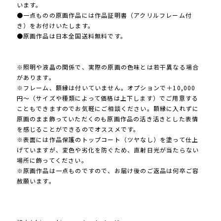
います。
●一点ものの原画作品には作品証明書（アクリルフレーム付
き）をお付けいたします。
●原画作品は日本全国送料無料です。
※照明や液晶の関係で、実際の原画の色味とは若干異なる場合
があります。
※フレーム、額縁は付いていません。オプションで＋10,000
円〜（サイズや種類によって価格は上下します）でご用意する
こともできますのでお気軽にご相談ください。額縁に入れずに
原画のまま飾っていただくのも原画作品の活き活きとした表情
を感じることができるのでオススメです。
※表面には作品保護のトップコート（ツヤなし）を塗って仕上
げていますが、変色や劣化を防ぐため、直射日光が当たらない
場所に飾ってください。
※原画作品は一点ものですので、お届け後のご返品は何卒ご容
赦願います。